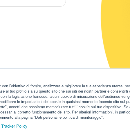
r con l'obiettivo di fornire, analizzare e migliorare la tua esperienza utente, p
se al tuo profilo sia su questo sito che sui siti dei nostri partner e consentirti 
à con la legislazione francese, alcuni cookie di misurazione dell'audience ve
modificare le impostazioni dei cookie in qualsiasi momento facendo clic sul pu
ta", accetti che possiamo memorizzare tutti i cookie sul tuo dispositivo. Se c
ecessari al corretto funzionamento del sito. Per ulteriori informazioni, in partic
ferimento alla pagina "Dati personali e politica di monitoraggio".
e Tracker Policy