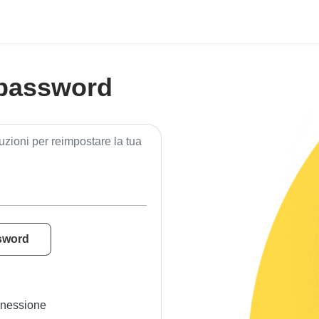
 password
uzioni per reimpostare la tua
sword
nnessione